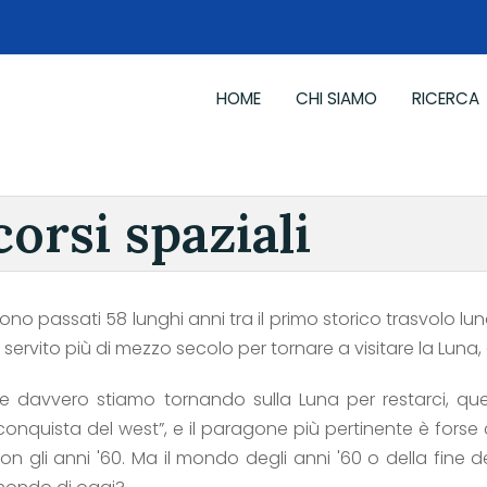
HOME
CHI SIAMO
RICERCA
corsi spaziali
ono passati 58 lunghi anni tra il primo storico trasvolo luna
 servito più di mezzo secolo per tornare a visitare la Luna
e davvero stiamo tornando sulla Luna per restarci, q
conquista del west”, e il paragone più pertinente è forse
on gli anni '60. Ma il mondo degli anni '60 o della fine 