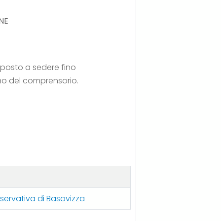
NE
l posto a sedere fino
rno del comprensorio.
sservativa di Basovizza