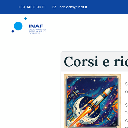
+39 040 3199 111
info.oats@inaf.it
Corsi e ri
S
è
S
“
c