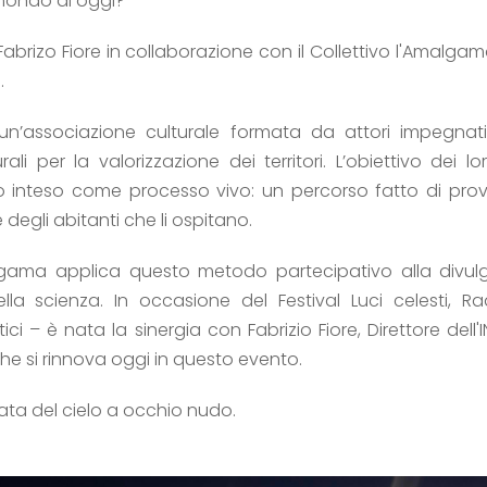
ondo di oggi?
abrizo Fiore in collaborazione con il Collettivo l'Amalga
.
 un’associazione culturale formata da attori impegnat
urali per la valorizzazione dei territori. L’obiettivo dei
o inteso come processo vivo: un percorso fatto di prove
degli abitanti che li ospitano.
algama applica questo metodo partecipativo alla divulga
la scienza. In occasione del Festival Luci celesti, Rad
istici – è nata la sinergia con Fabrizio Fiore, Direttore de
che si rinnova oggi in questo evento.
ata del cielo a occhio nudo.