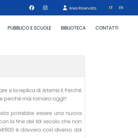
IT
EN
Area Riservata
PUBBLICO E SCUOLE
BIBLIOTECA
CONTATTI
re e la replica di Artemis II. Perché
, e perché mai tornarci oggi?
uesta potrebbe essere una nuova
 con la fine del XIX secolo che non
dell’800 è davvero così diverso dal