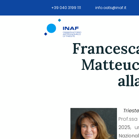
+39 040 3199 111
info.oats@inaf.it
Francesca
Matteucc
all
Tries
Prof.ssa
2025
, u
Naziona