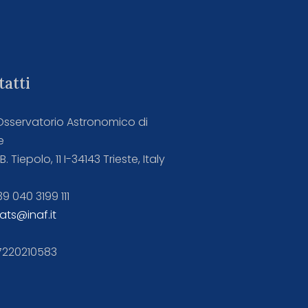
atti
Osservatorio Astronomico di
e
B. Tiepolo, 11 I-34143 Trieste, Italy
39 040 3199 111
oats@inaf.it
97220210583