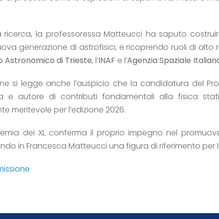
sua ricerca, la professoressa Matteucci ha saputo costru
a generazione di astrofisici, e ricoprendo ruoli di alto rili
o Astronomico di Trieste
, l’
INAF
e l’
Agenzia Spaziale Italian
ne si legge anche l’auspicio che la candidatura del Pro
a e autore di contributi fondamentali alla fisica sta
e meritevole per l’edizione 2026.
emia dei XL conferma il proprio impegno nel promuovere
cendo in Francesca Matteucci una figura di riferimento per
missione