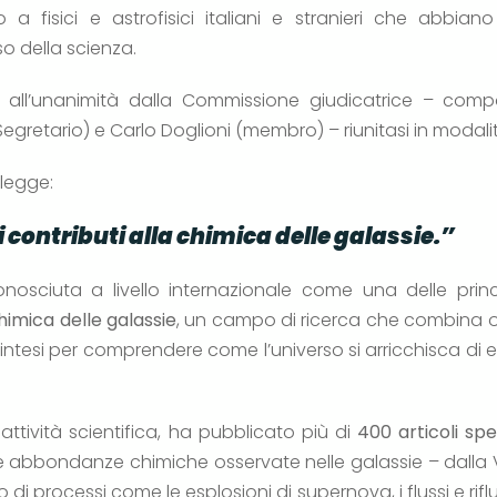
o a fisici e astrofisici italiani e stranieri che abbiano
o della scienza.
a all’unanimità dalla Commissione giudicatrice – com
egretario) e Carlo Doglioni (membro) – riunitasi in modali
 legge:
 contributi alla chimica delle galassie.”
onosciuta a livello internazionale come una delle princi
himica delle galassie
, un campo di ricerca che combina o
intesi per comprendere come l’universo si arricchisca di 
 attività scientifica, ha pubblicato più di
400 articoli spec
 le abbondanze chimiche osservate nelle galassie – dalla V
di processi come le esplosioni di supernova, i flussi e riflus