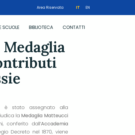
Area Riservata
IT
EN
E SCUOLE
BIBLIOTECA
CONTATTI
a Medaglia
ontributi
ssie
o è stato assegnato alla
giudica la
Medaglia Matteucci
i, conferito dall’
Accademia
Regio Decreto nel 1870, viene