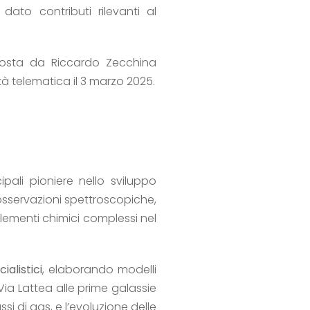
 dato contributi rilevanti al
posta da Riccardo Zecchina
tà telematica il 3 marzo 2025.
pali pioniere nello sviluppo
sservazioni spettroscopiche,
elementi chimici complessi nel
ialistici
, elaborando modelli
ia Lattea alle prime galassie
si di gas, e l’evoluzione delle