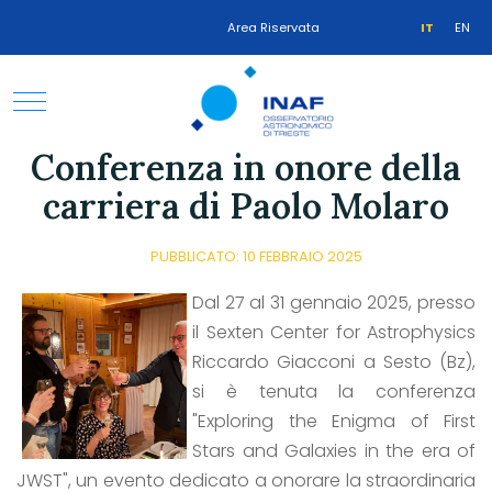
Area Riservata
IT
EN
Conferenza in onore della
carriera di Paolo Molaro
PUBBLICATO: 10 FEBBRAIO 2025
Dal 27 al 31 gennaio 2025, presso
il Sexten Center for Astrophysics
Riccardo Giacconi a Sesto (Bz),
si è tenuta la conferenza
"Exploring the Enigma of First
Stars and Galaxies in the era of
JWST", un evento dedicato a onorare la straordinaria